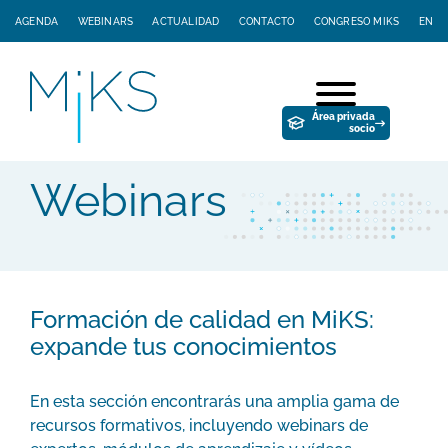
AGENDA
WEBINARS
ACTUALIDAD
CONTACTO
CONGRESO MIKS
EN
Área privada
socio
Webinars
Formación de calidad en MiKS:
expande tus conocimientos
En esta sección encontrarás una amplia gama de
recursos formativos, incluyendo webinars de