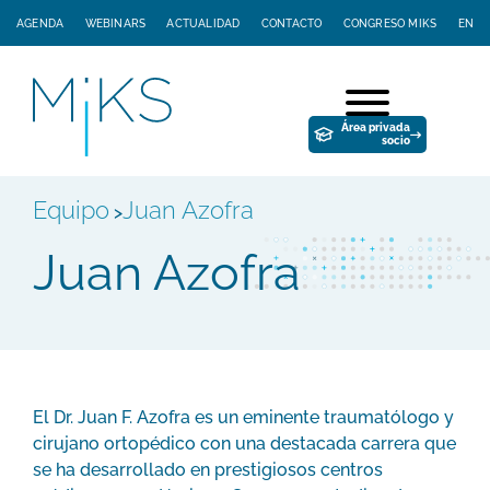
AGENDA
WEBINARS
ACTUALIDAD
CONTACTO
CONGRESO MIKS
EN
Área privada
socio
Equipo
Juan Azofra
>
Juan Azofra
El Dr. Juan F. Azofra es un eminente traumatólogo y
cirujano ortopédico con una destacada carrera que
se ha desarrollado en prestigiosos centros