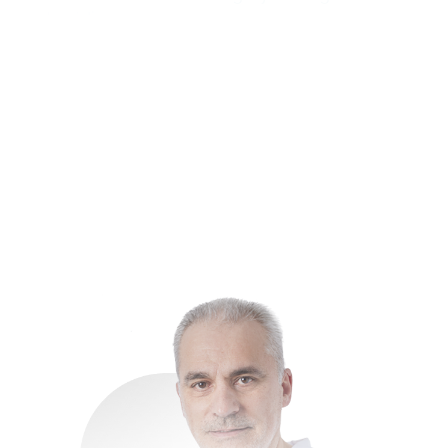
ortopédica.
El Dr. Azofra ha demostrado un compromiso
constante con la excelencia médica y la
innovación, consolidándose como un referente en
su especialidad. Su colaboración estrecha con el
Dr. Mikel Sánchez y su participación en la Unidad
de Cirugía Artroscópica han sido fundamentales
para el desarrollo y la aplicación de técnicas
avanzadas que han mejorado los tratamientos
ortopédicos a nivel nacional e internacional.