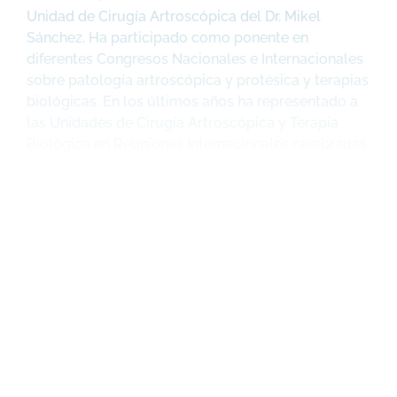
Unidad de Cirugía Artroscópica del Dr. Mikel
Sánchez. Ha participado como ponente en
diferentes Congresos Nacionales e Internacionales
sobre patología artroscópica y protésica y terapias
biológicas. En los últimos años ha representado a
las Unidades de Cirugía Artroscópica y Terapia
Biológica en Reuniones Internacionales celebradas
en Innsbruck (ESSKA, 2008), Taiwán (Congreso
Nacional de Ortopedia), Qatar (2010) y Rio de
Janeiro (ISAKOS 2011).
En la actualidad es miembro de la Sociedad Vasco
Navarra de Cirugía Ortopédica y Traumatología
(SVNCOT), ejerciendo de tesorero de la misma
desde el año 2010. También es miembro numerario
de la Sociedad Española de Cirugía Ortopédica y
Traumatología (SECOT), miembro de la Asociación
Internacional de Osteosíntesis AO Trauma y
miembro de la Academia Americana Cirujanos