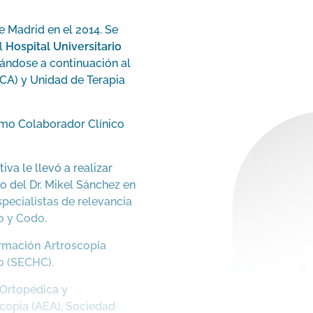
 Madrid en el 2014. Se
el
Hospital Universitario
ándose a continuación al
CA) y Unidad de Terapia
omo Colaborador Clínico
va le llevó a realizar
o del Dr. Mikel Sánchez en
ecialistas de relevancia
o y Codo.
rmación Artroscopia
o (SECHC)
.
 Ortopédica y
copia (AEA), Sociedad