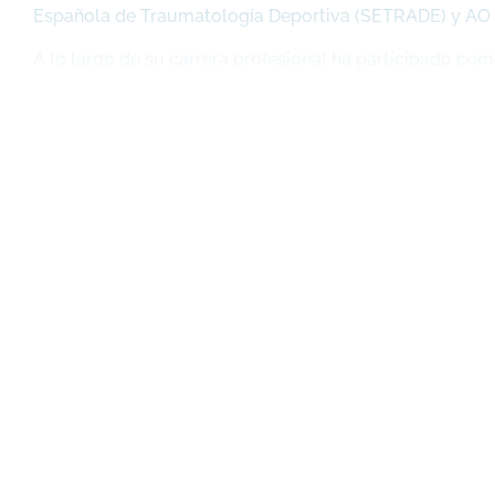
Española de Traumatología Deportiva (SETRADE) y AO
A lo largo de su carrera profesional ha participado co
congresos y reuniones científicas.
Fuera del ámbito profesional es muy plausible que se 
encontrar practicando ciclismo de carretera, una de sus