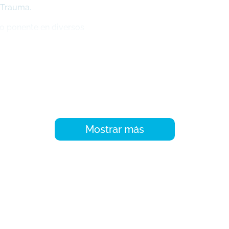
 Trauma.
mo ponente en diversos
le pueda
 grandes aficiones.