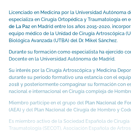
Licenciado en Medicina por la Universidad Autónoma de
especializa en Cirugía Ortopédica y Traumatología en 
de La Paz
en Madrid entre los años 2015-2020, incorpor
equipo médico de la Unidad de Cirugía Artroscópica (U
Biológica Avanzada (UTBA) del Dr. Mikel Sánchez.
Durante su formación como especialista ha ejercido c
Docente en la Universidad Autónoma de Madrid.
Su interés por la Cirugía Artroscópica y Medicina Deporti
durante su periodo formativo una estancia con el equip
2018 y posteriormente compaginar su formación con esp
nacional e internacional en Cirugía compleja de Hombr
Miembro partícipe en el grupo del
Plan Nacional de Fo
(AEA)
y del
Plan Nacional de Cirugía de Hombro y Cod
Es miembro activo de la Sociedad Española de Cirugía
Traumatología (SECOT), Asociación Española de Artros