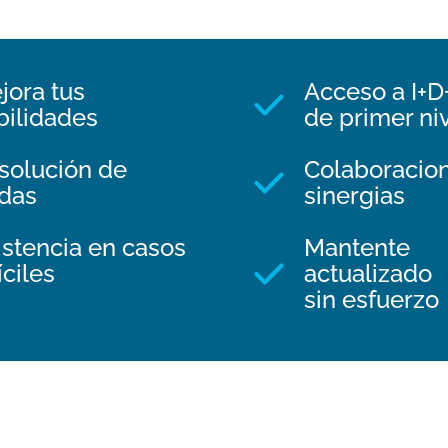
jora tus
Acceso a I+D
bilidades
de primer ni
solución de
Colaboracion
das
sinergias
istencia en casos
Mantente
íciles
actualizado
sin esfuerzo