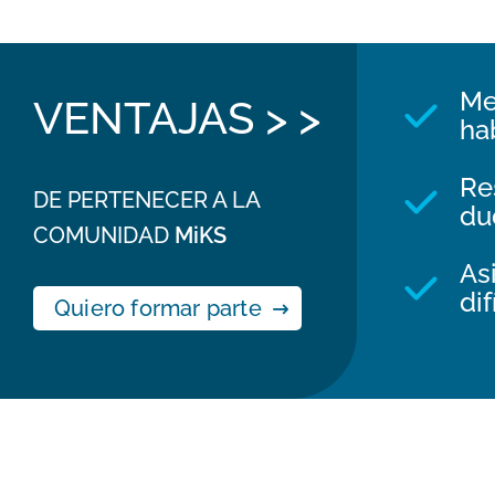
Me
VENTAJAS > >
ha
Re
DE PERTENECER A LA
du
COMUNIDAD
MiKS
As
dif
Quiero formar parte