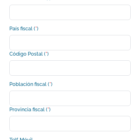
País fiscal (
*
)
Código Postal (
*
)
Población fiscal (
*
)
Provincia fiscal (
*
)
Telf. Móvil